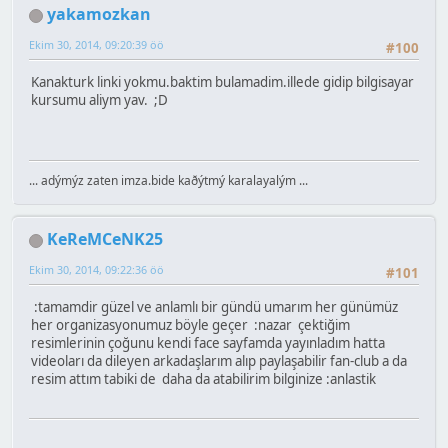
yakamozkan
Ekim 30, 2014, 09:20:39 öö
#100
Kanakturk linki yokmu.baktim bulamadim.illede gidip bilgisayar
kursumu aliym yav. ;D
... adýmýz zaten imza.bide kaðýtmý karalayalým ...
KeReMCeNK25
Ekim 30, 2014, 09:22:36 öö
#101
:tamamdir güzel ve anlamlı bir gündü umarım her günümüz
her organizasyonumuz böyle geçer :nazar çektiğim
resimlerinin çoğunu kendi face sayfamda yayınladım hatta
videoları da dileyen arkadaşlarım alıp paylaşabilir fan-club a da
resim attım tabiki de daha da atabilirim bilginize :anlastik