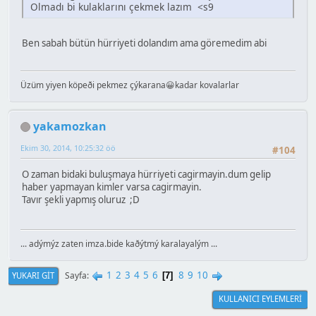
Olmadı bi kulaklarını çekmek lazım <s9
Ben sabah bütün hürriyeti dolandım ama göremedim abi
Üzüm yiyen köpeði pekmez çýkarana😀kadar kovalarlar
yakamozkan
Ekim 30, 2014, 10:25:32 öö
#104
O zaman bidaki buluşmaya hürriyeti cagirmayin.dum gelip
haber yapmayan kimler varsa cagirmayin.
Tavır şekli yapmış oluruz ;D
... adýmýz zaten imza.bide kaðýtmý karalayalým ...
1
2
3
4
5
6
8
9
10
Sayfa
YUKARI GIT
7
KULLANICI EYLEMLERI