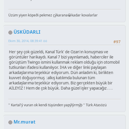
Üzüm yiyen köpeði pekmez çýkarana😀kadar kovalarlar
ÜSKÜDARLI
Ekim 30, 2014, 08:39:41 öö
#97
Her şey çok güzeldi, Kanal Türk' de Ozan'ın konuşması ve
görüntüler harikaydı. Kanal 7 bizi yayınlamadı, haberciler ile
görüştüm Twingo ismini kullanmak reklam olduğu için otomobil
tutkunları ifadesi kullanılıyor. İHA ve diğer linki paylaşan
arkadaşlarıma teşekkür ediyorum. Dün anladım ki, birlikten
kuvvet doğuyormuş :alkış katılımda bulunan tüm
arkadaşlarıma teşekkür ediyorum. Biz gerçekten büyük bir
AİLEYİZ ! Hem de çok büyük. Daha güzel işler yapacağız . . .
'' Kartal'ý vuran ok kendi tüyünden yapýlýrmýþ '' Türk Atasözü
Mr.murat