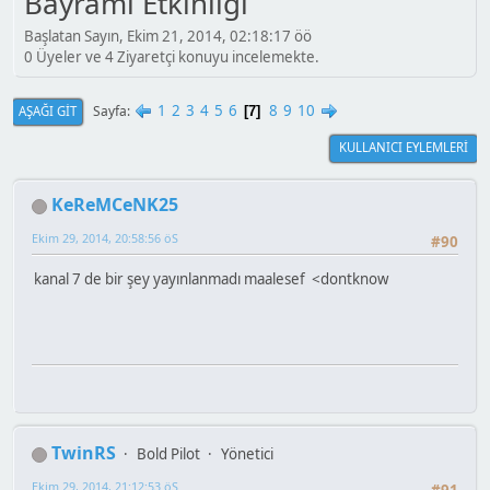
Bayramı Etkinliği
Başlatan Sayın, Ekim 21, 2014, 02:18:17 öö
0 Üyeler ve 4 Ziyaretçi konuyu incelemekte.
1
2
3
4
5
6
8
9
10
Sayfa
AŞAĞI GIT
7
KULLANICI EYLEMLERI
KeReMCeNK25
Ekim 29, 2014, 20:58:56 öS
#90
kanal 7 de bir şey yayınlanmadı maalesef <dontknow
TwinRS
Bold Pilot
Yönetici
Ekim 29, 2014, 21:12:53 öS