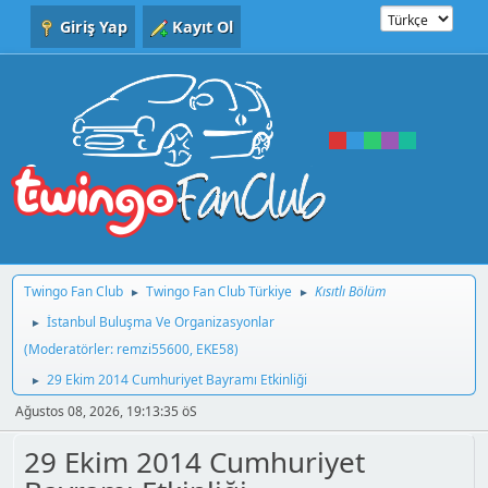
Giriş Yap
Kayıt Ol
Twingo Fan Club
Twingo Fan Club Türkiye
Kısıtlı Bölüm
►
►
İstanbul Buluşma Ve Organizasyonlar
►
(Moderatörler:
remzi55600
,
EKE58
)
29 Ekim 2014 Cumhuriyet Bayramı Etkinliği
►
Ağustos 08, 2026, 19:13:35 öS
29 Ekim 2014 Cumhuriyet