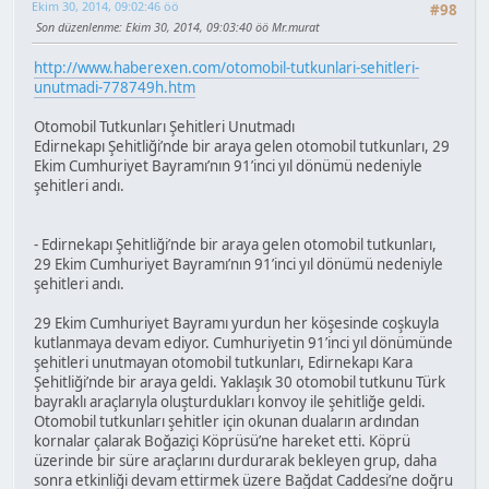
Ekim 30, 2014, 09:02:46 öö
#98
Son düzenlenme
: Ekim 30, 2014, 09:03:40 öö Mr.murat
http://www.haberexen.com/otomobil-tutkunlari-sehitleri-
unutmadi-778749h.htm
Otomobil Tutkunları Şehitleri Unutmadı
Edirnekapı Şehitliği’nde bir araya gelen otomobil tutkunları, 29
Ekim Cumhuriyet Bayramı’nın 91’inci yıl dönümü nedeniyle
şehitleri andı.
- Edirnekapı Şehitliği’nde bir araya gelen otomobil tutkunları,
29 Ekim Cumhuriyet Bayramı’nın 91’inci yıl dönümü nedeniyle
şehitleri andı.
29 Ekim Cumhuriyet Bayramı yurdun her köşesinde coşkuyla
kutlanmaya devam ediyor. Cumhuriyetin 91’inci yıl dönümünde
şehitleri unutmayan otomobil tutkunları, Edirnekapı Kara
Şehitliği’nde bir araya geldi. Yaklaşık 30 otomobil tutkunu Türk
bayraklı araçlarıyla oluşturdukları konvoy ile şehitliğe geldi.
Otomobil tutkunları şehitler için okunan duaların ardından
kornalar çalarak Boğaziçi Köprüsü’ne hareket etti. Köprü
üzerinde bir süre araçlarını durdurarak bekleyen grup, daha
sonra etkinliği devam ettirmek üzere Bağdat Caddesi’ne doğru