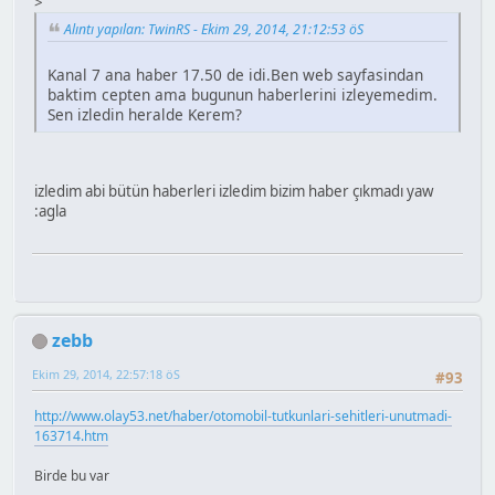
>
Alıntı yapılan: TwinRS - Ekim 29, 2014, 21:12:53 öS
Kanal 7 ana haber 17.50 de idi.Ben web sayfasindan
baktim cepten ama bugunun haberlerini izleyemedim.
Sen izledin heralde Kerem?
izledim abi bütün haberleri izledim bizim haber çıkmadı yaw
:agla
zebb
Ekim 29, 2014, 22:57:18 öS
#93
http://www.olay53.net/haber/otomobil-tutkunlari-sehitleri-unutmadi-
163714.htm
Birde bu var