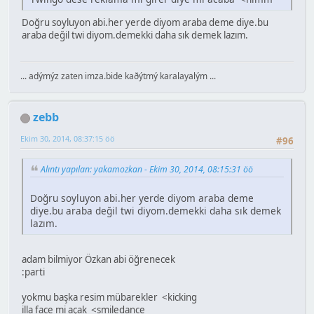
Doğru soyluyon abi.her yerde diyom araba deme diye.bu
araba değil twi diyom.demekki daha sık demek lazım.
... adýmýz zaten imza.bide kaðýtmý karalayalým ...
zebb
Ekim 30, 2014, 08:37:15 öö
#96
Alıntı yapılan: yakamozkan - Ekim 30, 2014, 08:15:31 öö
Doğru soyluyon abi.her yerde diyom araba deme
diye.bu araba değil twi diyom.demekki daha sık demek
lazım.
adam bilmiyor Özkan abi öğrenecek
:parti
yokmu başka resim mübarekler <kicking
illa face mi açak <smiledance