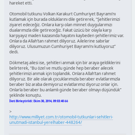
hareket etti.
Otomobil tutkunu Volkan Karakurt Cumhuriyet Bayramı’nı
kutlamak için burada olduklarını dile getirerek, “Şehitlerimizi
ziyaret edeceğiz. Onlara karşı olan minnet duygularımızı
dualarımızla dile getireceğiz. Fakat üzücü bir olayla karşı
karşıyayız maden kazasında hayatını kaybeden şehitlerimiz var.
Onlara da Allah’tan rahmet diliyoruz. Ailelerine sabırlar
diliyoruz. Ulusumuzun Cumhuriyet Bayramı’nı kutluyoruz”
dedi.
Dökmetaş ailesi ise, şehitleri anmak için bir araya geldiklerini
belirterek, “Bu özel ve mutlu günde hep beraber ailecek
şehitlerimizi anmak için toplandık. Onlara Allah’tan rahmet
diliyoruz. Bir aile olarak çocuklarımızla beraber evlatlarımızla
beraber biz araba demiyoruz evlatlarımız diyoruz onlar için.
Onlarla beraber bu anlamlı günde beraber olmayı düşündük”
şeklinde konuştu.
İleti Birleştirildi:
Ekim 30, 2014, 09:03:40 öö
>
http://www.milliyet.com.tr/otomobil-tutkunlari-sehitleri-
unutmadi-istanbul-yerelhaber-448264/