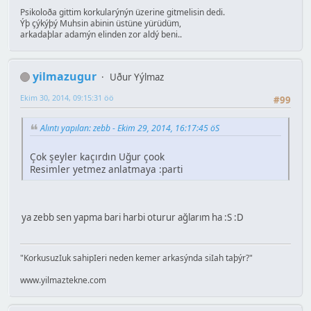
Psikoloða gittim korkularýnýn üzerine gitmelisin dedi.
Ýþ çýkýþý Muhsin abinin üstüne yürüdüm,
arkadaþlar adamýn elinden zor aldý beni..
yilmazugur
Uður Yýlmaz
Ekim 30, 2014, 09:15:31 öö
#99
Alıntı yapılan: zebb - Ekim 29, 2014, 16:17:45 öS
Çok şeyler kaçırdın Uğur çook
Resimler yetmez anlatmaya :parti
ya zebb sen yapma bari harbi oturur ağlarım ha :S :D
"KorkusuzIuk sahipIeri neden kemer arkasýnda siIah taþýr?"
www.yilmaztekne.com